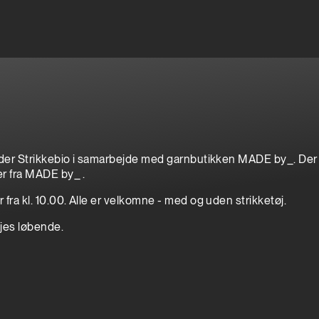
lder Strikkebio i samarbejde med garnbutikken MADE by_. Der vil
er fra MADE by_ .
fra kl. 10.00. Alle er velkomne - med og uden strikketøj.
øjes løbende.