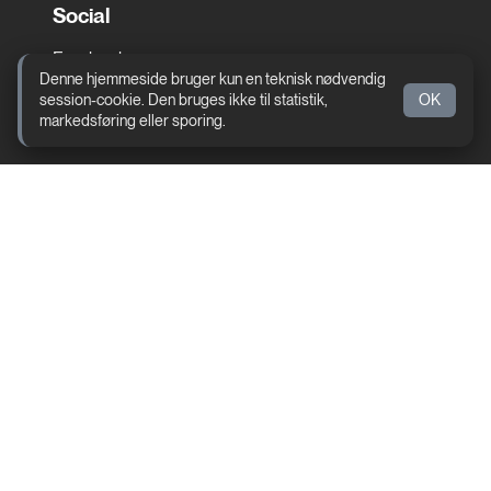
Social
Facebook
Denne hjemmeside bruger kun en teknisk nødvendig
Instagram
session-cookie. Den bruges ikke til statistik,
OK
markedsføring eller sporing.
Genveje
Kontakt
Cookie og privatlivspolitik
Kulturhuset
www.kulturhuset-skanderborg.dk
Biografen Skanderborg